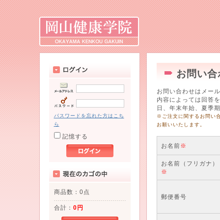
お問い合
お問い合わせはメー
内容によっては回答
日、年末年始、夏季
パスワードを忘れた方はこち
※ご注文に関するお問い
ら
お願いいたします。
記憶する
お名前
※
お名前（フリガナ）
※
商品数：0点
郵便番号
合計：
0円