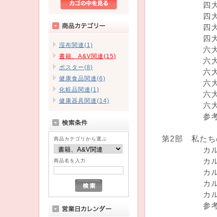
四大原則そ
四大原則そ
四大原則そ
四大原則そ
湿布関連(1)
六大法則
書籍、A&V関連(15)
六大法則①
ポスター(8)
六大法則③
健康食品関連(6)
六大法則④
化粧品関連(1)
六大法則⑤
健康器具関連(14)
六大法則⑥
参考 潜在
第2部 私た
商品カテゴリから選ぶ
カルテ①腰
カルテ②
商品名を入力
カルテ③弱
カルテ④長
カルテ⑤体
参考 潜