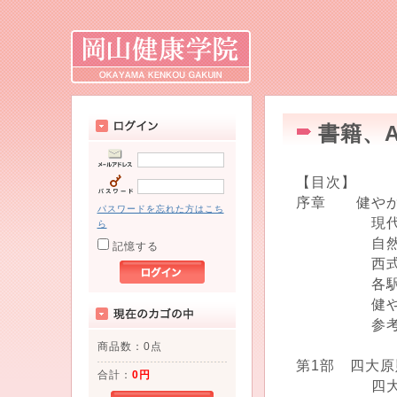
書籍、A
【目次】
序章 健やか
パスワードを忘れた方はこち
現代人の
ら
自然治癒
記憶する
西式健康
各駅停車で
健やかで
参考 5
商品数：0点
第1部 四大
合計：
0円
四大原則