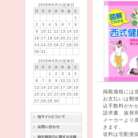
2026年8月の定休日
日
月
火
水
木
金
土
1
2
3
4
5
6
7
8
9
10
11
12
13
14
15
16
17
18
19
20
21
22
23
24
25
26
27
28
29
30
31
2026年9月の定休日
日
月
火
水
木
金
土
1
2
3
4
5
6
7
8
9
10
11
12
13
14
15
16
17
18
19
掲載価格には
20
21
22
23
24
25
26
お支払いは郵
27
28
29
30
込手数料がか
請求書、振替
メーカーより
きます。
送料は宅配便