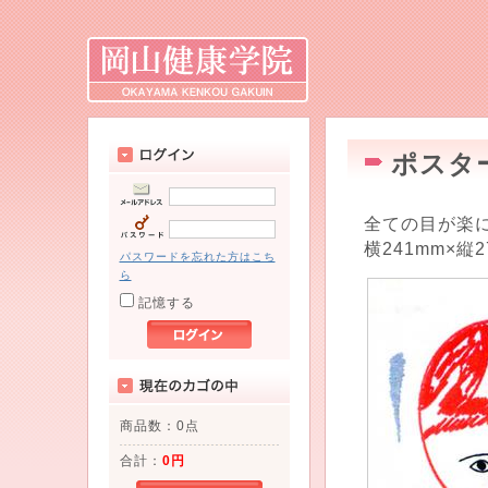
ポスタ
全ての目が楽
横241mm×縦2
パスワードを忘れた方はこち
ら
記憶する
商品数：0点
合計：
0円