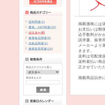
湿布関連(1)
掲載価格には
書籍、A&V関連(15)
お支払いは郵
ポスター(8)
込手数料がか
健康食品関連(6)
請求書、振替
化粧品関連(1)
メーカーより
健康器具関連(14)
きます。
送料は宅配便
送料着払い商
正させていた
商品カテゴリから選ぶ
掲載商品以外
商品名を入力